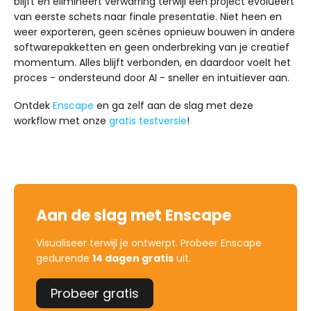
blijft en elimineert verwarring terwijl een project evolueert
van eerste schets naar finale presentatie. Niet heen en
weer exporteren, geen scènes opnieuw bouwen in andere
softwarepakketten en geen onderbreking van je creatief
momentum. Alles blijft verbonden, en daardoor voelt het
proces - ondersteund door AI - sneller en intuïtiever aan.
Ontdek
Enscape
en ga zelf aan de slag met deze
workflow met onze
gratis testversie
!
Aan de slag met Enscape
Visualiseer terwijl je ontwerpt. Probeer Enscape
gedurende
14 dagen gratis
uit.
Probeer gratis