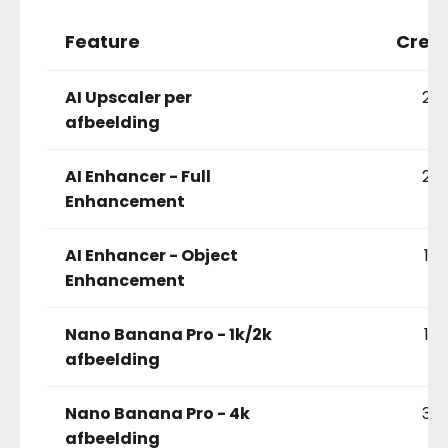
Feature
Credi
AI Upscaler per
20
afbeelding
AI Enhancer - Full
20
Enhancement
AI Enhancer - Object
15
Enhancement
Nano Banana Pro - 1k/2k
15
afbeelding
Nano Banana Pro - 4k
35
afbeelding